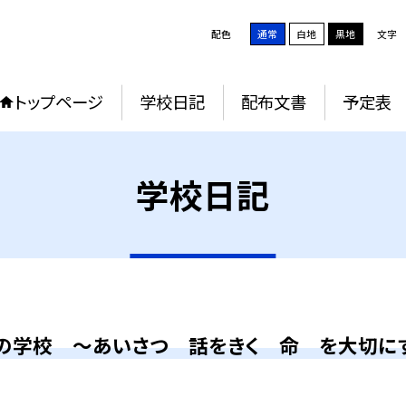
配色
通常
白地
黒地
文字
トップページ
学校日記
配布文書
予定表
学校日記
の学校 ～あいさつ 話をきく 命 を大切に