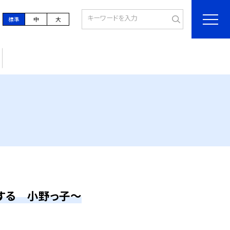
標準
中
大
する 小野っ子～