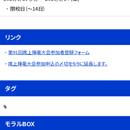
閉校日（～14日）
リンク
第91回席上揮毫大会参加者登録フォーム
席上揮毫大会参加申込の〆切を9/9に延長します。
タグ
モラルBOX