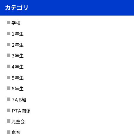
カテゴリ
学校
１年生
２年生
３年生
４年生
５年生
６年生
７ＡＢ組
ＰＴＡ関係
児童会
食育