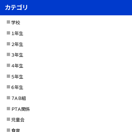
カテゴリ
学校
１年生
２年生
３年生
４年生
５年生
６年生
７ＡＢ組
ＰＴＡ関係
児童会
食育