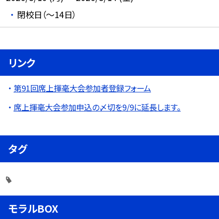
閉校日（～14日）
リンク
第91回席上揮毫大会参加者登録フォーム
席上揮毫大会参加申込の〆切を9/9に延長します。
タグ
モラルBOX