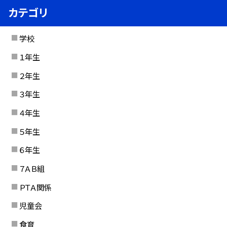
カテゴリ
学校
１年生
２年生
３年生
４年生
５年生
６年生
７ＡＢ組
ＰＴＡ関係
児童会
食育