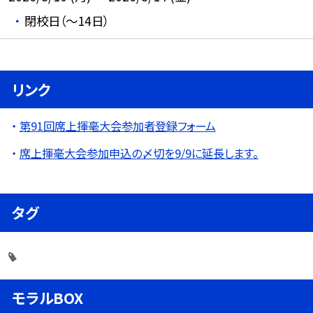
閉校日（～14日）
リンク
第91回席上揮毫大会参加者登録フォーム
席上揮毫大会参加申込の〆切を9/9に延長します。
タグ
モラルBOX