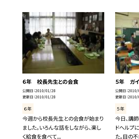
６年 校長先生との会食
５年 ガ
公開日
2010/01/28
公開日
2010/
更新日
2010/01/28
更新日
2010/
６年
５年
今週から校長先生との会食が始まり
今日、講師
ました。いろんな話をしながら、楽し
ドヘルプ
く給食を食べて...
た。目の不自