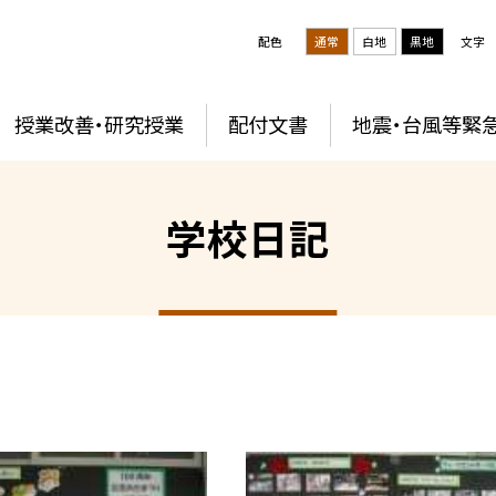
配色
通常
白地
黒地
文字
授業改善・研究授業
配付文書
地震・台風等緊
学校日記