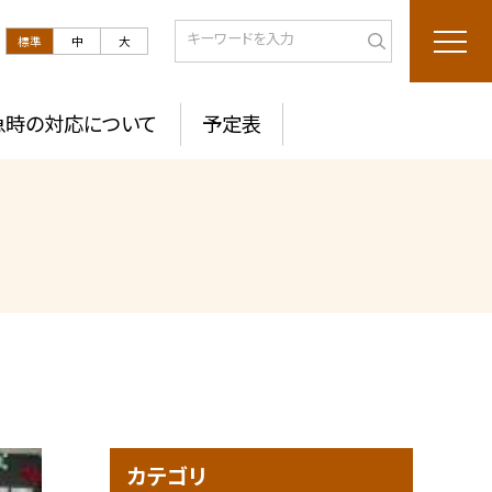
標準
中
大
急時の対応について
予定表
カテゴリ