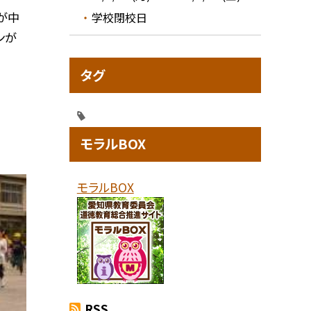
が中
学校閉校日
ンが
タグ
モラルBOX
モラルBOX
RSS