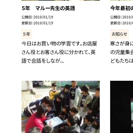
５年 マルー先生の英語
今年最初
公開日
2010/01/19
公開日
2010/
更新日
2010/01/19
更新日
2010/
５年
お知らせ
今日はお買い物の学習です。お店屋
寒さが身
さん役とお客さん役に分かれて、英
の児童集会
語で会話をしなが...
どもたちはお