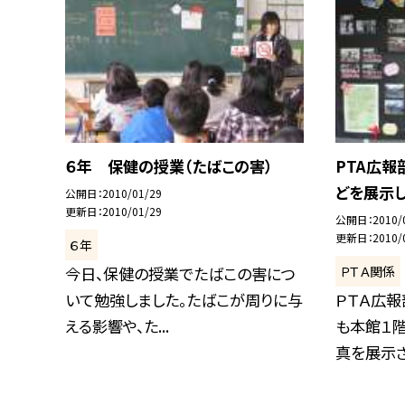
６年 保健の授業（たばこの害）
PTA広報
どを展示し
公開日
2010/01/29
更新日
2010/01/29
公開日
2010/
更新日
2010/
６年
ＰＴＡ関係
今日、保健の授業でたばこの害につ
いて勉強しました。たばこが周りに与
ＰＴＡ広報
える影響や、た...
も本館１
真を展示され