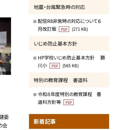
地震・台風緊急時の対応
配信R8非常時の対応について６
月改訂版
(271 KB)
PDF
いじめ防止基本方針
HP学校いじめ防止基本方針 勝
川小
(565 KB)
PDF
特別の教育課程 書道科
令和８年度特別の教育課程 書
道科方針等
PDF
健委
新着記事
の会