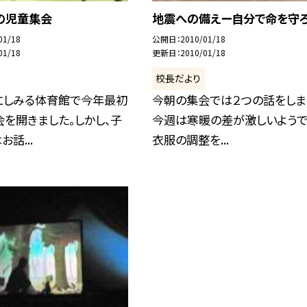
の児童集会
地震への備えー自分で命を守
01/18
公開日
2010/01/18
01/18
更新日
2010/01/18
校長だより
にしみる体育館で今年最初
今朝の集会では２つの話をしま
を開きました。しかし、子
今週は寒暖の差が激しいようで
話...
衣服の調整を...