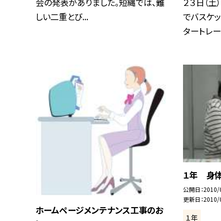
会の発表がありました。短縄では、難
２３日（土
しい二重とび...
でバスケッ
タートレーニ
１年 身
公開日
2010/
更新日
2010/
ホームページメンテナンス工事のお
１年