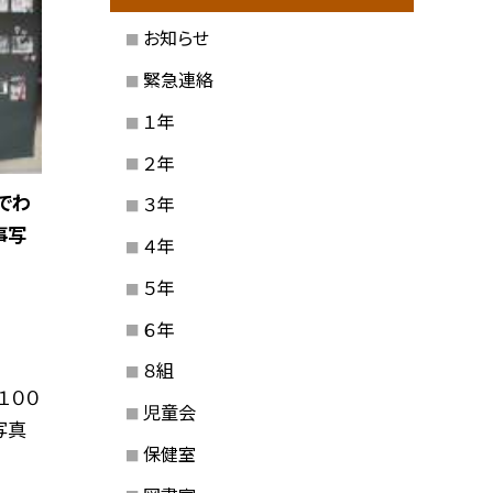
お知らせ
緊急連絡
１年
２年
でわ
３年
事写
４年
５年
６年
８組
１００
児童会
写真
保健室