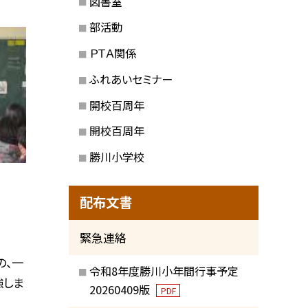
図書室
部活動
ＰＴＡ関係
ふれあいセミナー
開校百周年
開校百周年
勝川小学校
配布文書
緊急連絡
の、一
令和8年度勝川小年間行事予定
強しま
20260409版
PDF