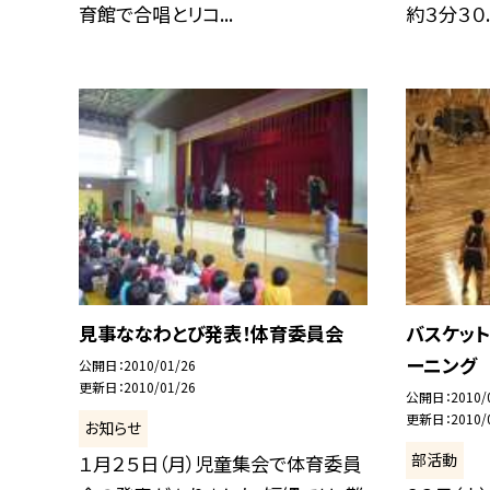
育館で合唱とリコ...
約３分３０..
見事ななわとび発表！体育委員会
バスケッ
ーニング
公開日
2010/01/26
更新日
2010/01/26
公開日
2010/
更新日
2010/
お知らせ
部活動
１月２５日（月）児童集会で体育委員