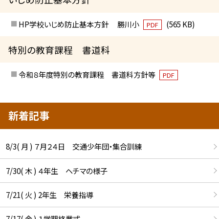
HP学校いじめ防止基本方針 勝川小
(565 KB)
PDF
特別の教育課程 書道科
令和８年度特別の教育課程 書道科方針等
PDF
新着記事
8/3( 月 ) ７月２４日 交通少年団・集合訓練
7/30( 木 ) ４年生 ヘチマの様子
7/21( 火 ) 2年生 栄養指導
7/17( 金 ) １学期終業式