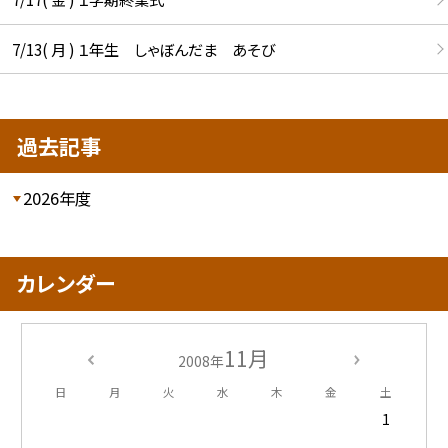
7/13( 月 ) １年生 しゃぼんだま あそび
過去記事
2026年度
カレンダー
11月
2008年
日
月
火
水
木
金
土
1