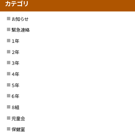
カテゴリ
お知らせ
緊急連絡
１年
２年
３年
４年
５年
６年
８組
児童会
保健室