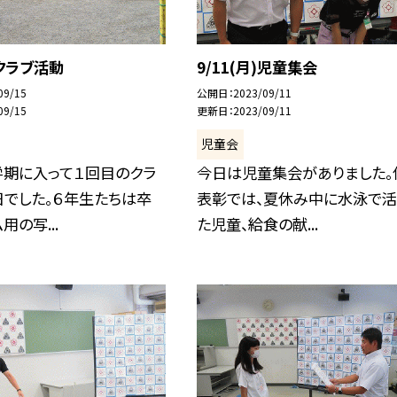
)クラブ活動
9/11(月)児童集会
09/15
公開日
2023/09/11
09/15
更新日
2023/09/11
児童会
学期に入って１回目のクラ
今日は児童集会がありました。
日でした。６年生たちは卒
表彰では、夏休み中に水泳で活
用の写...
た児童、給食の献...