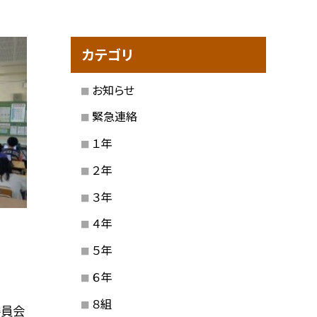
カテゴリ
お知らせ
緊急連絡
１年
２年
３年
４年
５年
６年
８組
委員会