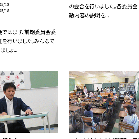
05/18
の会合を行いました。各委員会
05/18
動内容の説明を...
会ではまず、前期委員会委
証を行いました。みんなで
しょ...