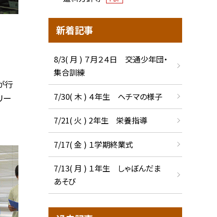
新着記事
8/3( 月 ) ７月２４日 交通少年団・
集合訓練
が行
7/30( 木 ) ４年生 ヘチマの様子
リー
7/21( 火 ) 2年生 栄養指導
7/17( 金 ) １学期終業式
7/13( 月 ) １年生 しゃぼんだま
あそび