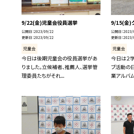
9/22(金)児童会役員選挙
9/15(金
公開日
2023/09/22
公開日
2023/
更新日
2023/09/22
更新日
2023/
児童会
児童会
今日は後期児童会の役員選挙があ
今日は２
りました。立候補者、推薦人、選挙管
ブ活動の
理委員たちがそれ...
業アルバム