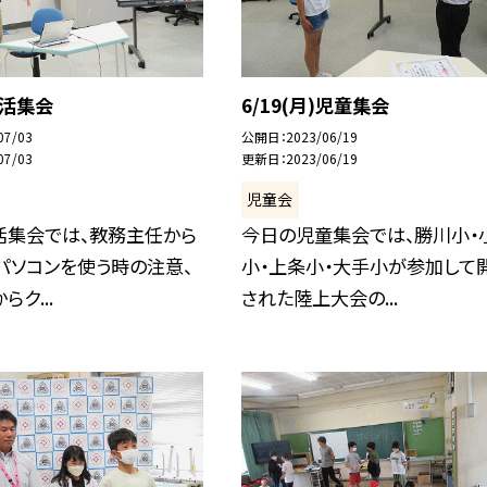
生活集会
6/19(月)児童集会
07/03
公開日
2023/06/19
07/03
更新日
2023/06/19
児童会
活集会では、教務主任から
今日の児童集会では、勝川小・
パソコンを使う時の注意、
小・上条小・大手小が参加して
ク...
された陸上大会の...