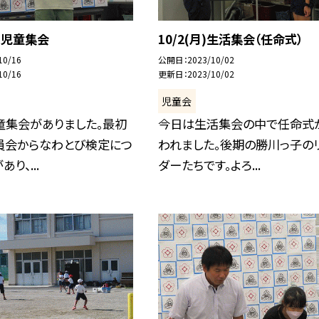
月)児童集会
10/2(月)生活集会（任命式）
10/16
公開日
2023/10/02
10/16
更新日
2023/10/02
児童会
童集会がありました。最初
今日は生活集会の中で任命式
員会からなわとび検定につ
われました。後期の勝川っ子の
り、...
ダーたちです。よろ...