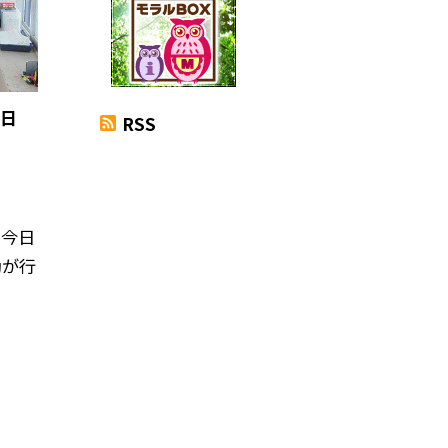
終日
RSS
。今日
動が行