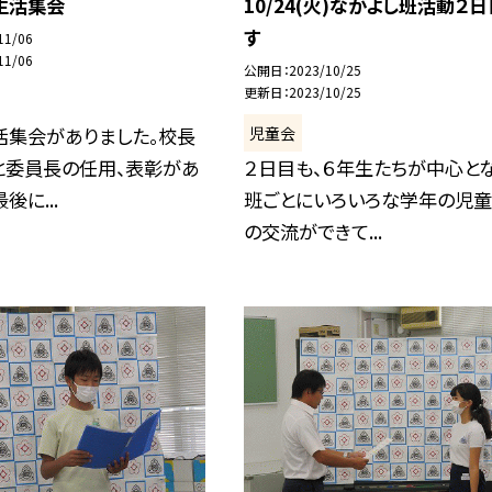
)生活集会
10/24(火)なかよし班活動２
す
11/06
11/06
公開日
2023/10/25
更新日
2023/10/25
児童会
活集会がありました。校長
と委員長の任用、表彰があ
２日目も、６年生たちが中心とな
後に...
班ごとにいろいろな学年の児童
の交流ができて...