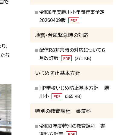
日目で
令和8年度勝川小年間行事予定
20260409版
PDF
地震・台風緊急時の対応
り、
配信R8非常時の対応について６
たち
月改訂版
(271 KB)
PDF
いじめ防止基本方針
HP学校いじめ防止基本方針 勝
川小
(565 KB)
PDF
特別の教育課程 書道科
令和８年度特別の教育課程 書
道科方針等
PDF