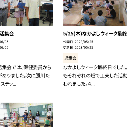
生活集会
5/25(木)なかよしウィーク最
06/05
公開日
2023/05/25
06/05
更新日
2023/05/25
児童会
活集会では、保健委員から
なかよしウィーク最終日でした
がありました。次に勝川た
もそれぞれの班で工夫した活
テッ...
われました。４...