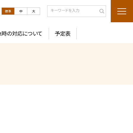
標準
中
大
急時の対応について
予定表