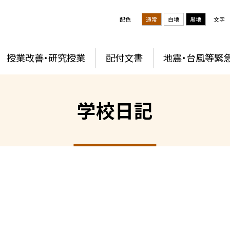
配色
通常
白地
黒地
文字
授業改善・研究授業
配付文書
地震・台風等緊
学校日記