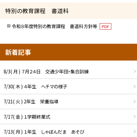
特別の教育課程 書道科
令和８年度特別の教育課程 書道科方針等
PDF
新着記事
8/3( 月 ) ７月２４日 交通少年団・集合訓練
7/30( 木 ) ４年生 ヘチマの様子
7/21( 火 ) 2年生 栄養指導
7/17( 金 ) １学期終業式
7/13( 月 ) １年生 しゃぼんだま あそび