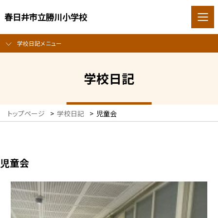
春日井市立勝川小学校
学校日記メニュー
学校日記
トップページ
>
学校日記
>
児童会
児童会