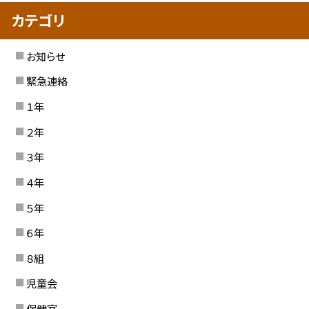
カテゴリ
お知らせ
緊急連絡
１年
２年
３年
４年
５年
６年
８組
児童会
保健室