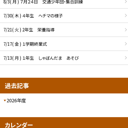
8/3( 月 ) ７月２４日 交通少年団・集合訓練
7/30( 木 ) ４年生 ヘチマの様子
7/21( 火 ) 2年生 栄養指導
7/17( 金 ) １学期終業式
7/13( 月 ) １年生 しゃぼんだま あそび
過去記事
2026年度
カレンダー