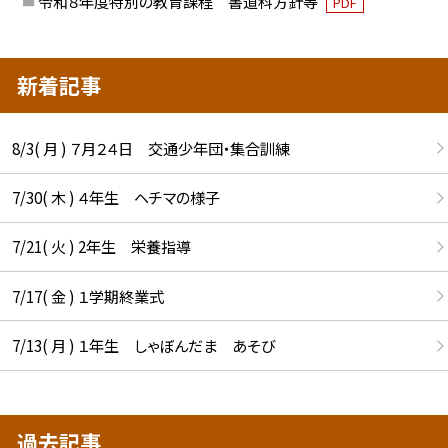
令和８年度特別の教育課程 書道科方針等
PDF
新着記事
8/3( 月 ) ７月２４日 交通少年団・集合訓練
7/30( 木 ) ４年生 ヘチマの様子
7/21( 火 ) 2年生 栄養指導
7/17( 金 ) １学期終業式
7/13( 月 ) １年生 しゃぼんだま あそび
過去記事