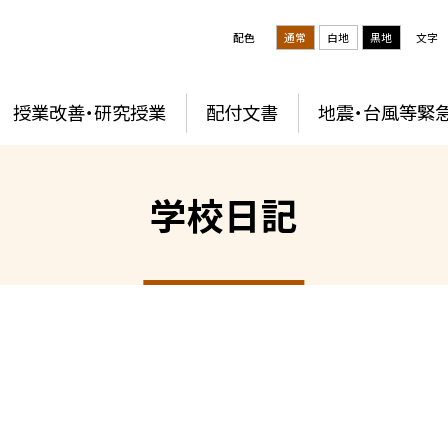
配色
通常
白地
黒地
文字
授業改善・研究授業
配付文書
地震・台風等緊
学校日記