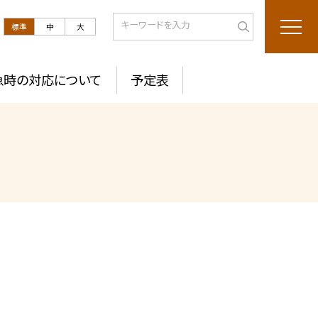
標準
中
大
急時の対応について
予定表