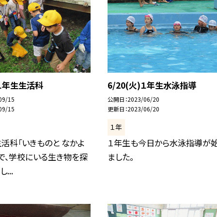
)１年生生活科
6/20(火)１年生水泳指導
09/15
公開日
2023/06/20
09/15
更新日
2023/06/20
１年
活科「いきものと なかよ
１年生も今日から水泳指導が
で、学校にいる生き物を探
ました。
...