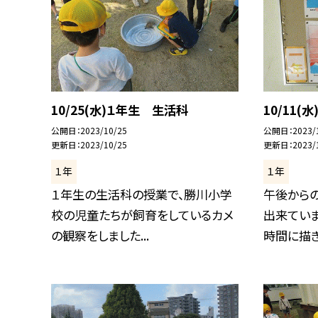
10/25(水)１年生 生活科
10/11
公開日
2023/10/25
公開日
2023/
更新日
2023/10/25
更新日
2023/
１年
１年
１年生の生活科の授業で、勝川小学
午後から
校の児童たちが飼育をしているカメ
出来てい
の観察をしました...
時間に描きま