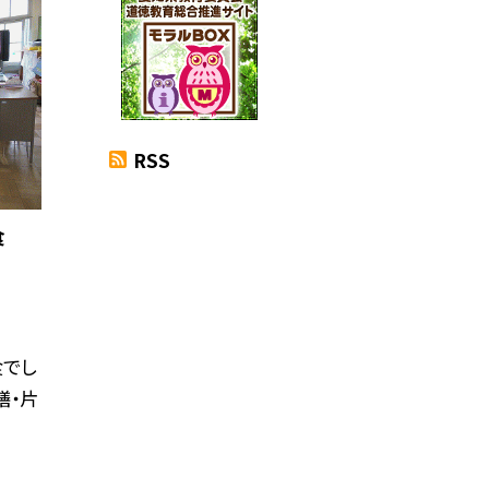
RSS
食
食でし
膳・片