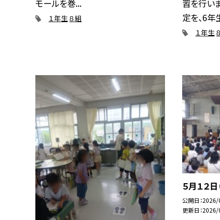
モールを巻...
習を行いま
定を、6年生.
１年生
８組
１年生
５月１２日
公開日
2026/
更新日
2026/