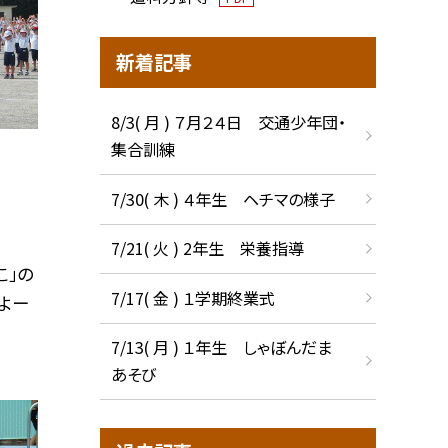
新着記事
8/3( 月 ) ７月２４日 交通少年団・
集合訓練
7/30( 木 ) ４年生 ヘチマの様子
7/21( 火 ) 2年生 栄養指導
こ」の
7/17( 金 ) １学期終業式
よー
7/13( 月 ) １年生 しゃぼんだま
あそび