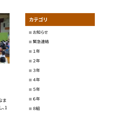
カテゴリ
お知らせ
緊急連絡
１年
２年
３年
４年
５年
６年
なま
、1
８組