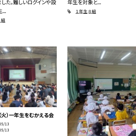
した。難しいログインや設
年生を対象と...
..
１年生
８組
８組
（火）一年生をむかえる会
05/13
05/13