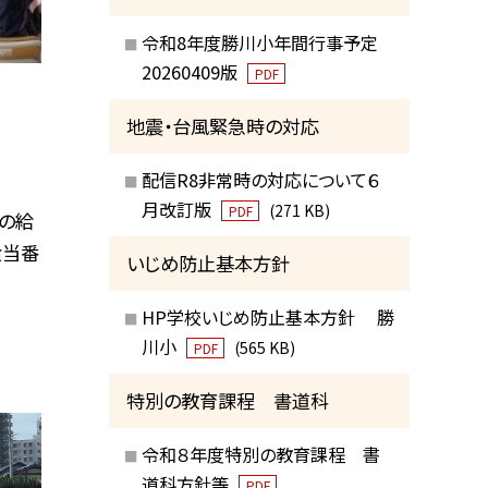
令和8年度勝川小年間行事予定
20260409版
PDF
地震・台風緊急時の対応
配信R8非常時の対応について６
月改訂版
(271 KB)
PDF
初の給
食当番
いじめ防止基本方針
HP学校いじめ防止基本方針 勝
川小
(565 KB)
PDF
特別の教育課程 書道科
令和８年度特別の教育課程 書
道科方針等
PDF