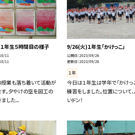
(水)１年生５時間目の様子
9/26(火)１年生「かけっこ」
10/11
公開日
2023/09/26
10/11
更新日
2023/09/26
１年
の授業も落ち着いて活動が
今日は１年生は学年で「かけっ
ます。夕やけの空を図工の
練習をしました。位置について、
した...
いドン！