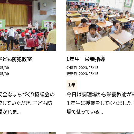
火)子ども防犯教室
1年生 栄養指導
05/30
公開日
2023/05/15
05/30
更新日
2023/05/15
１年
安全なまちづくり協議会の
今日は調理場から栄養教諭が来
校していただき、子ども防
１年生に授業をしてくれました
かれま...
場で使っている...