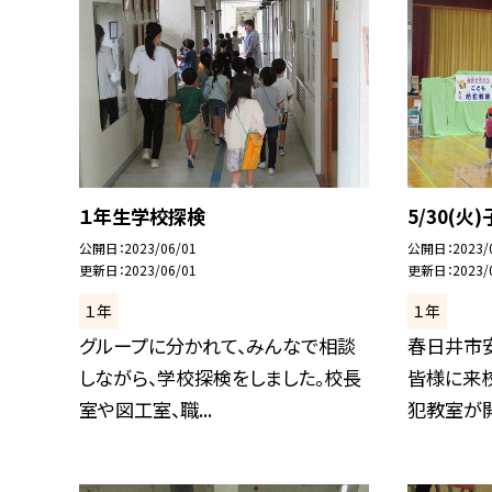
１年生学校探検
5/30(
公開日
2023/06/01
公開日
2023/
更新日
2023/06/01
更新日
2023/
１年
１年
グループに分かれて、みんなで相談
春日井市
しながら、学校探検をしました。校長
皆様に来
室や図工室、職...
犯教室が開