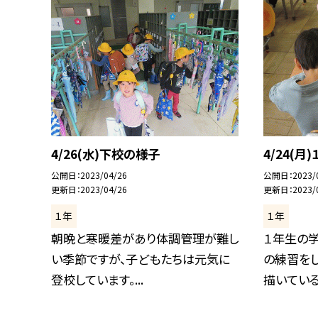
4/26(水)下校の様子
4/24(
公開日
2023/04/26
公開日
2023/
更新日
2023/04/26
更新日
2023/
１年
１年
朝晩と寒暖差があり体調管理が難し
１年生の
い季節ですが、子どもたちは元気に
の練習を
登校しています。...
描いている「