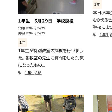
１年
本日、6年
むかえる会
１年生 ５月２９日 学校探検
学校にまつ.
公開日
2026/05/29
更新日
2026/05/29
１年生
１年
1年生が特別教室の探検を行いまし
た。 各教室の先生に質問をしたり、気
になったもの...
１年生
８組