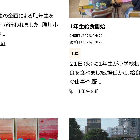
生の企画による「1年生を
」が行われました。 勝川小
１年生給食開始
..
公開日
2026/04/22
更新日
2026/04/22
８組
１年
２１日（火）に１年生が小学校
食を食べました。担任から、給
の仕事や、配...
１年生
８組