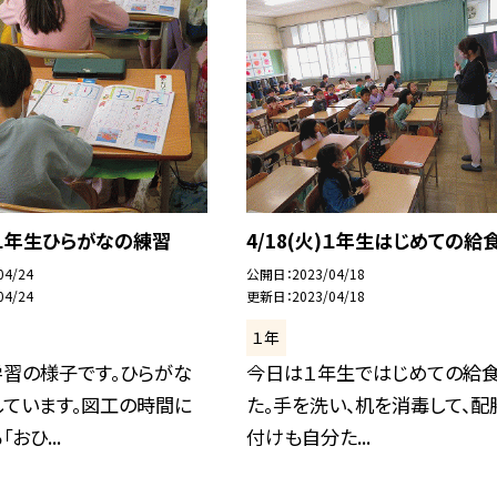
月)１年生ひらがなの練習
4/18(火)１年生はじめての給
04/24
公開日
2023/04/18
04/24
更新日
2023/04/18
１年
学習の様子です。ひらがな
今日は１年生ではじめての給
しています。図工の時間に
た。手を洗い、机を消毒して、配
おひ...
付けも自分た...