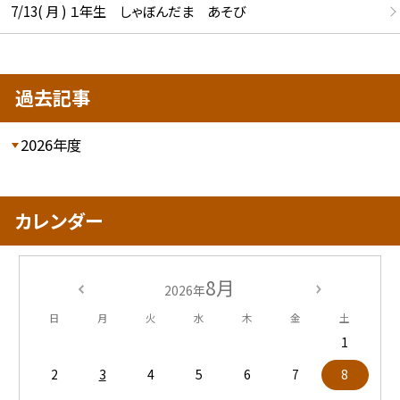
7/13( 月 ) １年生 しゃぼんだま あそび
過去記事
2026年度
カレンダー
8月
2026年
日
月
火
水
木
金
土
1
2
3
4
5
6
7
8