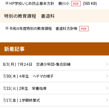
HP学校いじめ防止基本方針 勝川小
(565 KB)
PDF
特別の教育課程 書道科
令和８年度特別の教育課程 書道科方針等
PDF
新着記事
8/3( 月 ) ７月２４日 交通少年団・集合訓練
7/30( 木 ) ４年生 ヘチマの様子
7/21( 火 ) 2年生 栄養指導
7/17( 金 ) １学期終業式