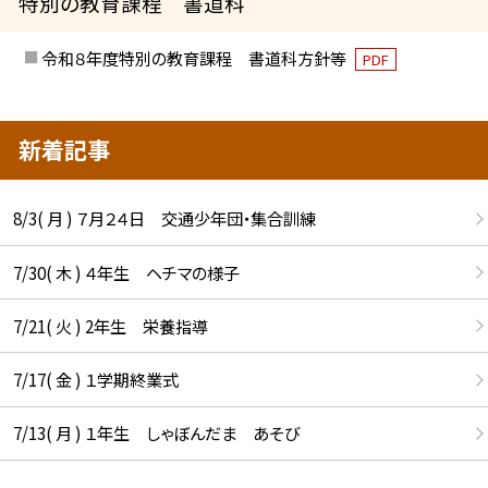
特別の教育課程 書道科
令和８年度特別の教育課程 書道科方針等
PDF
新着記事
8/3( 月 ) ７月２４日 交通少年団・集合訓練
7/30( 木 ) ４年生 ヘチマの様子
7/21( 火 ) 2年生 栄養指導
7/17( 金 ) １学期終業式
7/13( 月 ) １年生 しゃぼんだま あそび