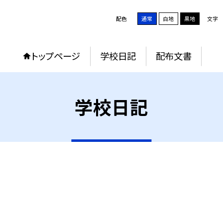
配色
通常
白地
黒地
文字
トップページ
学校日記
配布文書
学校日記