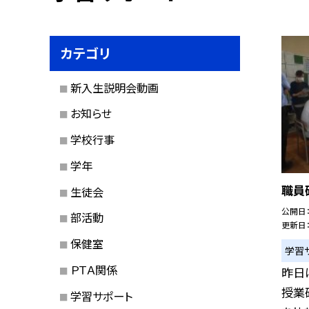
カテゴリ
新入生説明会動画
お知らせ
学校行事
学年
職員
生徒会
公開日
部活動
更新日
保健室
学習
ＰＴＡ関係
昨日
授業
学習サポート