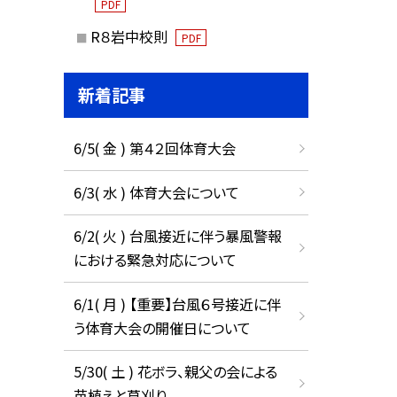
PDF
R８岩中校則
PDF
新着記事
6/5( 金 ) 第４２回体育大会
6/3( 水 ) 体育大会について
6/2( 火 ) 台風接近に伴う暴風警報
における緊急対応について
6/1( 月 ) 【重要】台風６号接近に伴
う体育大会の開催日について
5/30( 土 ) 花ボラ、親父の会による
苗植えと草刈り