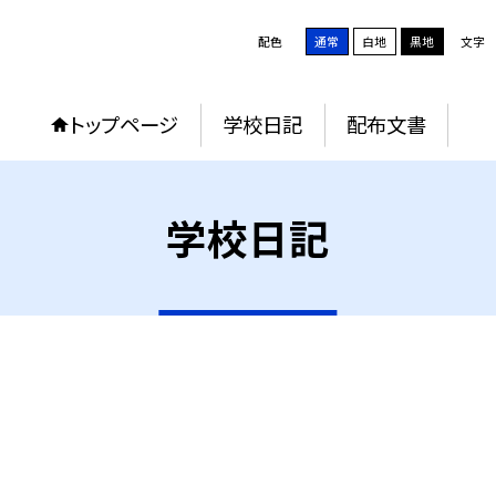
配色
通常
白地
黒地
文字
トップページ
学校日記
配布文書
学校日記