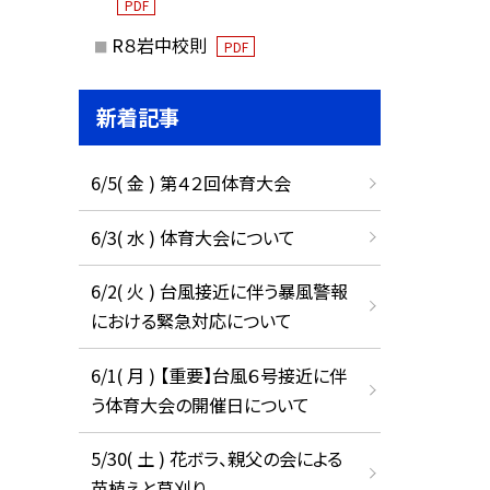
PDF
R８岩中校則
PDF
新着記事
6/5( 金 ) 第４２回体育大会
6/3( 水 ) 体育大会について
6/2( 火 ) 台風接近に伴う暴風警報
における緊急対応について
6/1( 月 ) 【重要】台風６号接近に伴
う体育大会の開催日について
5/30( 土 ) 花ボラ、親父の会による
苗植えと草刈り