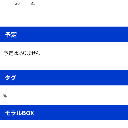
30
31
予定
予定はありません
タグ
モラルBOX