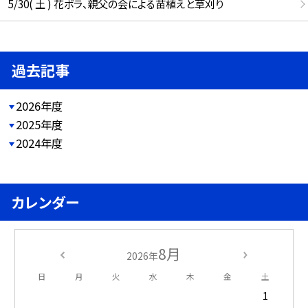
5/30( 土 ) 花ボラ、親父の会による苗植えと草刈り
過去記事
2026年度
2025年度
2024年度
カレンダー
8月
2026年
日
月
火
水
木
金
土
1