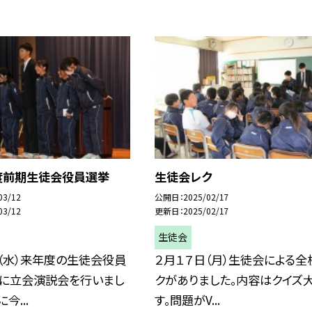
度前期生徒会役員選挙
生徒会レク
03/12
公開日
2025/02/17
03/12
更新日
2025/02/17
生徒会
（水）来年度の生徒会役員
２月１７日（月）生徒会による全
びに立会演説会を行いまし
クがありました。内容はクイズ
今...
す。問題がV...