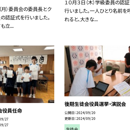
１０月３日（木）学級委員の認
（月）委員会の委員長とク
行いました。一人ひとり名前を
員の認証式を行いました。
れると、大きな...
立...
後期生徒会役員選挙・演説会
会役員任命
公開日
2024/09/20
更新日
2024/09/20
09/27
09/27
生徒会