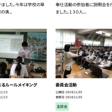
いました。今年は学校の草
奉仕活動の参加者に説明会を
清...
ました。１３０人...
よるルールメイキング
委員会活動
11/13
公開日
2024/11/05
11/13
更新日
2024/11/05
生徒会