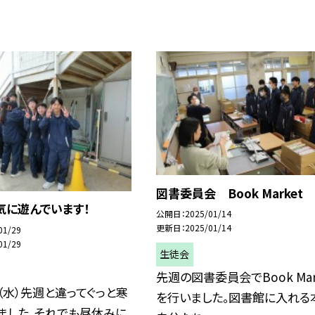
図書委員会 Book Market
気に遊んでいます！
公開日
2025/01/14
更新日
2025/01/14
01/29
01/29
生徒会
先週の図書委員会でBook Mar
（水）先週と違ってぐっと寒
を行いました。図書館に入れる
ました。それでも昼休みに