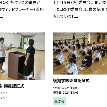
日（水）各クラスの議員か
１１月５日（火）委員会活動があ
（ウィンドブレーカー）着用
した。緑化委員会は、春の花壇
..
をしていまし...
後期学級委員認証式
長・議員認証式
公開日
2024/10/03
更新日
2024/10/03
10/07
10/07
生徒会