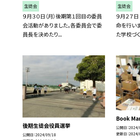
生徒会
生徒会
９月３０日（月）後期第１回目の委員
９月２７日
会活動がありました。各委員会で委
命を行い
員長を決めたり...
た学校づくり
Book Ma
後期生徒会役員選挙
公開日
2024/
更新日
2024/
公開日
2024/09/18