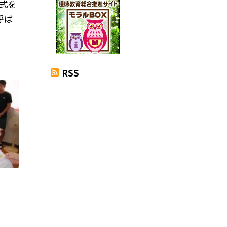
証式を
呼ば
RSS