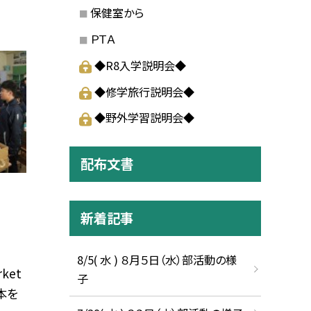
保健室から
ＰＴＡ
◆R8入学説明会◆
◆修学旅行説明会◆
◆野外学習説明会◆
配布文書
新着記事
8/5( 水 ) ８月５日（水）部活動の様
ket
子
本を