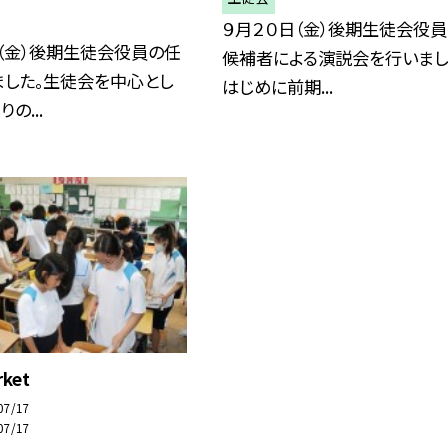
９月２０日（金）後期生徒会役
（金）後期生徒会役員の任
候補者による演説会を行いまし
ました。生徒会を中心とし
はじめに前期...
の...
rket
07/17
07/17