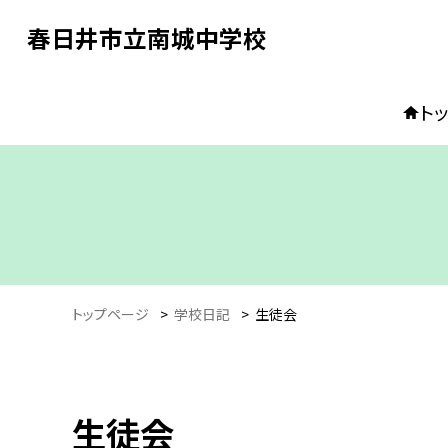
春日井市立南城中学校
ト
トップページ
>
学校日記
>
生徒会
生徒会