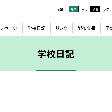
配色
通常
白地
黒地
文字
ップページ
学校日記
リンク
配布文書
予
学校日記