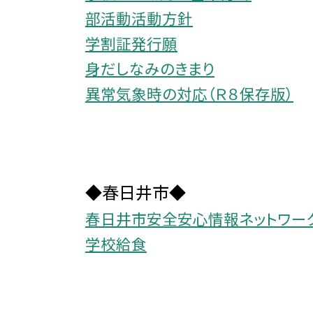
部活動活動方針
学割証発行願
身だしなみのきまり
異常気象時の対応（Ｒ８保存版）
◆春日井市◆
春日井市安全安心情報ネットワー
学校給食