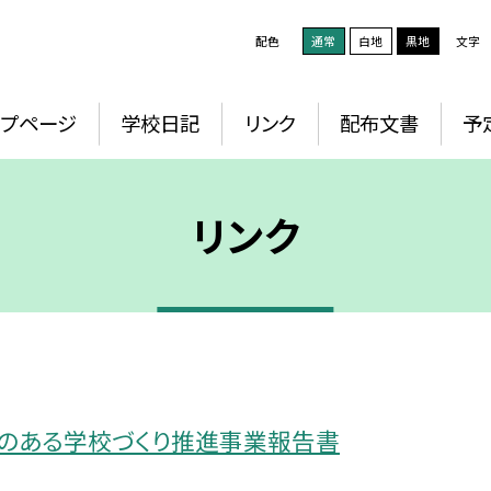
配色
通常
白地
黒地
文字
ップページ
学校日記
リンク
配布文書
予
リンク
」のある学校づくり推進事業報告書