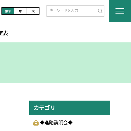
標準
中
大
定表
カテゴリ
◆進路説明会◆