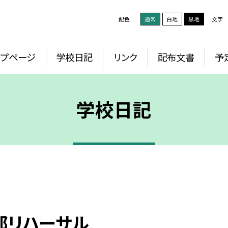
配色
通常
白地
黒地
文字
ップページ
学校日記
リンク
配布文書
予
学校日記
部リハーサル