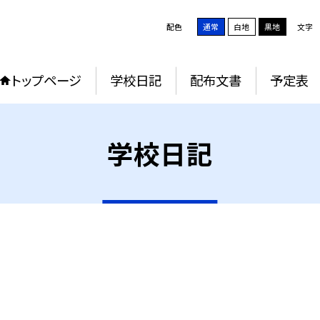
配色
通常
白地
黒地
文字
トップページ
学校日記
配布文書
予定表
学校日記