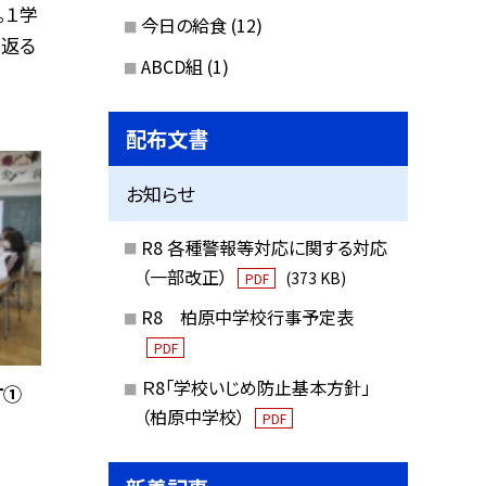
。１学
今日の給食
(12)
り返る
ABCD組
(1)
配布文書
お知らせ
R8 各種警報等対応に関する対応
（一部改正）
(373 KB)
PDF
R8 柏原中学校行事予定表
PDF
Ｒ8「学校いじめ防止基本方針」
す①
（柏原中学校）
PDF