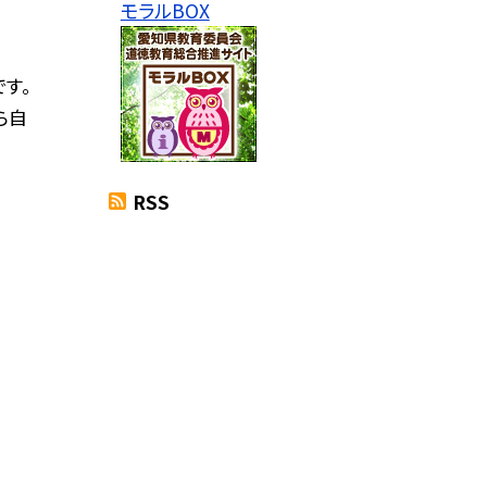
モラルBOX
す。
ら自
RSS