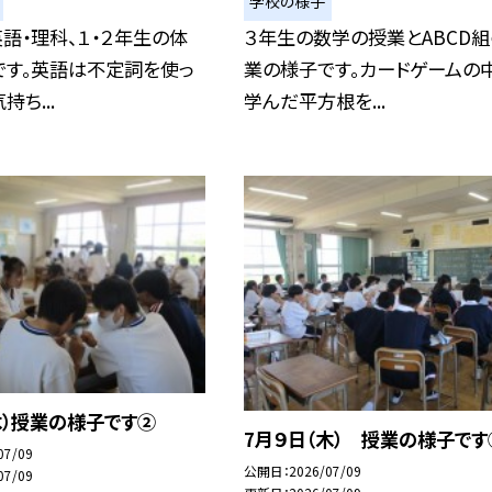
学校の様子
語・理科、１・２年生の体
３年生の数学の授業とABCD
です。英語は不定詞を使っ
業の様子です。カードゲームの
ち...
学んだ平方根を...
木）授業の様子です②
7月９日（木） 授業の様子です
07/09
公開日
2026/07/09
07/09