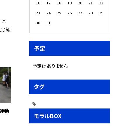
16
17
18
19
20
21
22
23
24
25
26
27
28
29
）と
30
31
CD組
予定
予定はありません
タグ
つ運動
モラルBOX