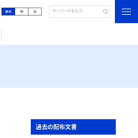
標準
中
大
過去の配布文書