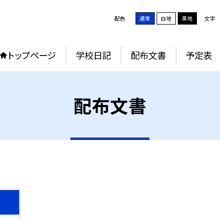
配色
通常
白地
黒地
文字
トップページ
学校日記
配布文書
予定表
配布文書