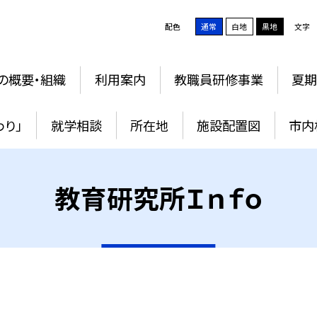
配色
通常
白地
黒地
文字
の概要・組織
利用案内
教職員研修事業
夏
わり」
就学相談
所在地
施設配置図
市内
教育研究所Ｉｎｆｏ