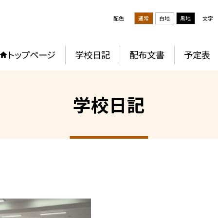
配色
通常
白地
黒地
文字
トップページ
学校日記
配布文書
予定表
学校日記