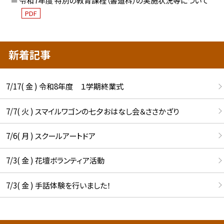
令和7年度 特別の教育課程（書道科）の実施状況等について
PDF
新着記事
7/17( 金 ) 令和8年度 １学期終業式
7/7( 火 ) スマイルワゴンの七夕おはなし会＆ささかざり
7/6( 月 ) スクールアートドア
7/3( 金 ) 花壇ボランティア活動
7/3( 金 ) 手話体験を行いました！