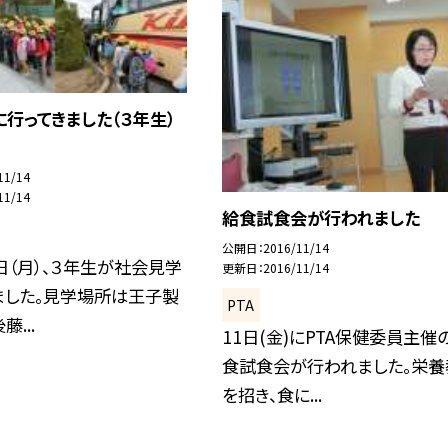
行ってきました（３年生）
11/14
11/14
給食試食会が行われました
公開日
2016/11/14
日（月）、３年生が社会見学
更新日
2016/11/14
ました。見学場所は王子製
PTA
...
11日(金)にPTA保健委員主催
食試食会が行われました。栄養
を招き、食に...