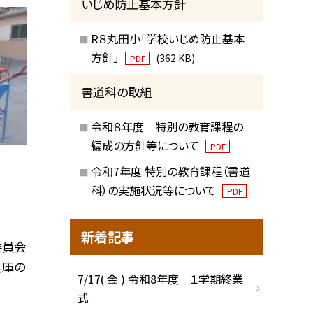
いじめ防止基本方針
R８丸田小「学校いじめ防止基本
方針」
(362 KB)
PDF
書道科の取組
令和８年度 特別の教育課程の
編成の方針等について
PDF
令和7年度 特別の教育課程（書道
科）の実施状況等について
PDF
新着記事
委員会
具庫の
7/17( 金 ) 令和8年度 １学期終業
式