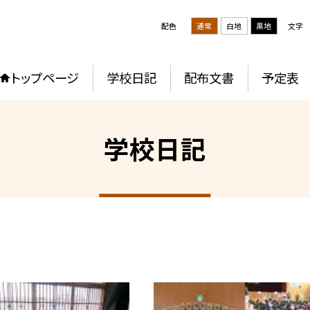
配色
通常
白地
黒地
文字
トップページ
学校日記
配布文書
予定表
学校日記