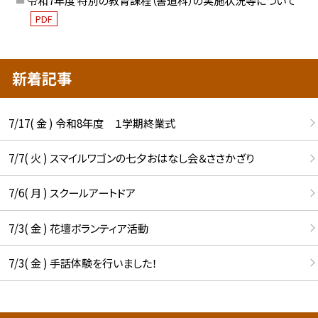
令和7年度 特別の教育課程（書道科）の実施状況等について
PDF
新着記事
7/17( 金 ) 令和8年度 １学期終業式
7/7( 火 ) スマイルワゴンの七夕おはなし会＆ささかざり
7/6( 月 ) スクールアートドア
7/3( 金 ) 花壇ボランティア活動
7/3( 金 ) 手話体験を行いました！