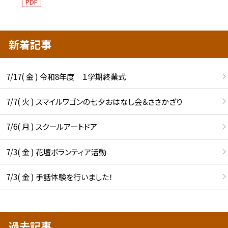
PDF
新着記事
7/17( 金 ) 令和8年度 １学期終業式
7/7( 火 ) スマイルワゴンの七夕おはなし会＆ささかざり
7/6( 月 ) スクールアートドア
7/3( 金 ) 花壇ボランティア活動
7/3( 金 ) 手話体験を行いました！
過去記事