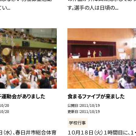
...
す。選手の人は日頃の...
子運動会がありました
食まるファイブが来ました
10/20
公開日
2011/10/19
10/20
更新日
2011/10/19
学校行事
日（水）、春日井市総合体育
１０月１８日（火）１時間目に、１・