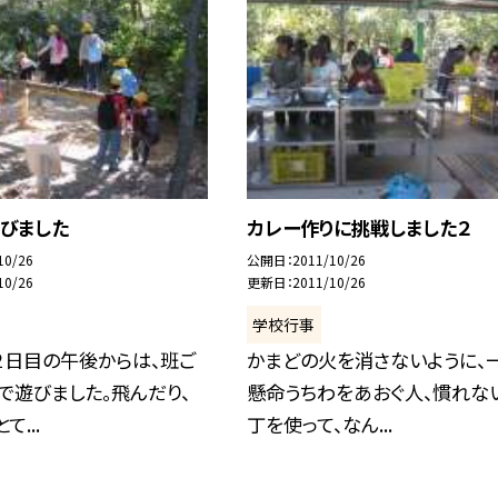
遊びました
カレー作りに挑戦しました２
10/26
公開日
2011/10/26
10/26
更新日
2011/10/26
学校行事
２日目の午後からは、班ご
かまどの火を消さないように、
で遊びました。飛んだり、
懸命うちわをあおぐ人、慣れな
て...
丁を使って、なん...