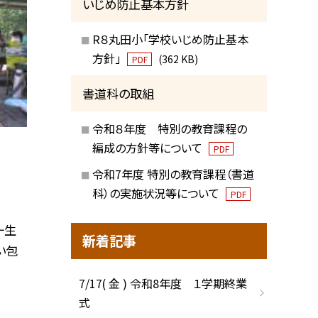
いじめ防止基本方針
R８丸田小「学校いじめ防止基本
方針」
(362 KB)
PDF
書道科の取組
令和８年度 特別の教育課程の
編成の方針等について
PDF
令和7年度 特別の教育課程（書道
科）の実施状況等について
PDF
一生
新着記事
い包
7/17( 金 ) 令和8年度 １学期終業
式