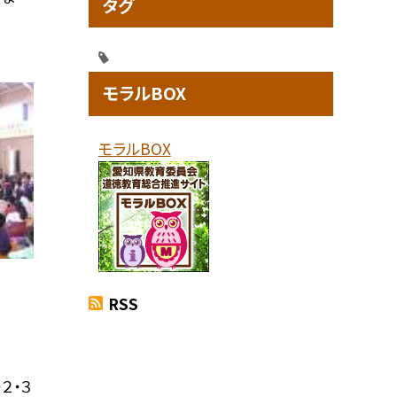
タグ
モラルBOX
モラルBOX
RSS
２・３