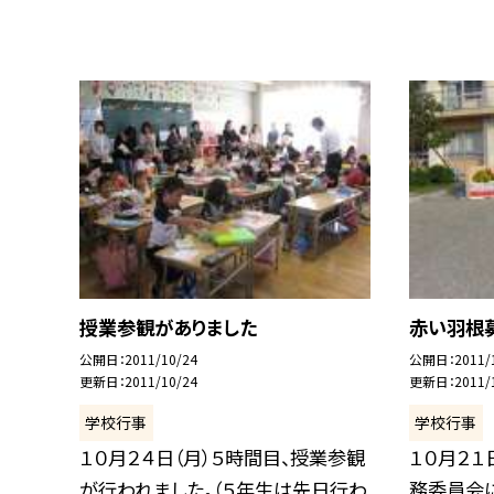
授業参観がありました
赤い羽根
公開日
2011/10/24
公開日
2011/
更新日
2011/10/24
更新日
2011/
学校行事
学校行事
１０月２４日（月）５時間目、授業参観
１０月２１
が行われました。（５年生は先日行わ
務委員会