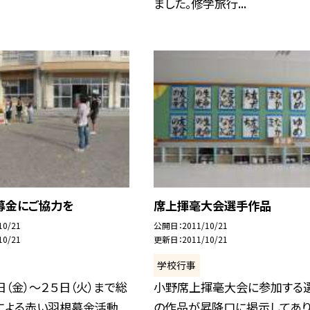
ました。修学旅行...
募金にご協力を
席上揮毫大会選手作品
10/21
公開日
2011/10/21
10/21
更新日
2011/10/21
学校行事
日（金）〜２５日（火）まで総
小野席上揮毫大会に参加する
による赤い羽根募金活動
の作品が昇降口に掲示してあ