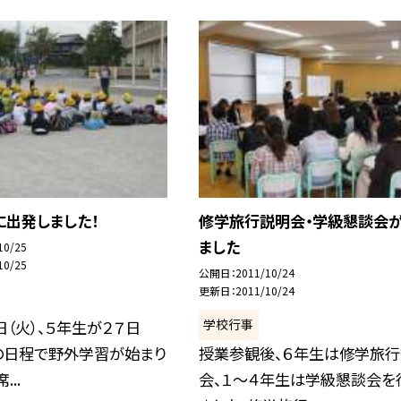
に出発しました！
修学旅行説明会・学級懇談会
ました
10/25
10/25
公開日
2011/10/24
更新日
2011/10/24
学校行事
日（火）、５年生が２７日
での日程で野外学習が始まり
授業参観後、６年生は修学旅
...
会、１〜４年生は学級懇談会を