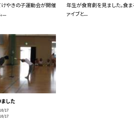
てけやきの子運動会が開催
年生が食育劇を見ました。食ま
..
ァイブと...
りました
10/17
10/17