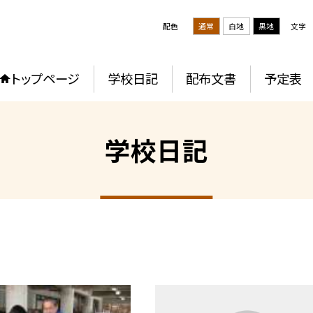
配色
通常
白地
黒地
文字
トップページ
学校日記
配布文書
予定表
学校日記