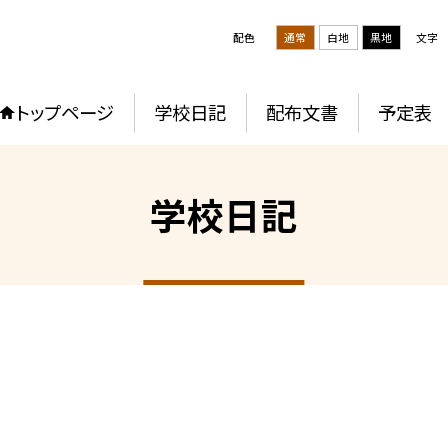
配色
通常
白地
黒地
文字
トップページ
学校日記
配布文書
予定表
学校日記