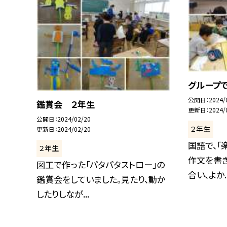
グループ
公開日
2024/
鑑賞会 ２年生
更新日
2024/
公開日
2024/02/20
２年生
更新日
2024/02/20
国語で、「
２年生
作文を書
図工で作った「パタパタストロー」の
合い、よか..
鑑賞会をしていました。見たり、動か
したりしなが...