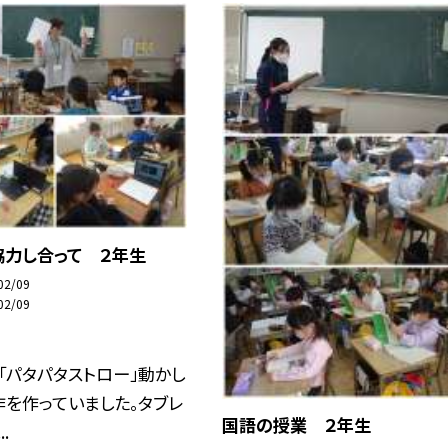
協力し合って ２年生
02/09
02/09
「パタパタストロー」動かし
を作っていました。タブレ
国語の授業 ２年生
.