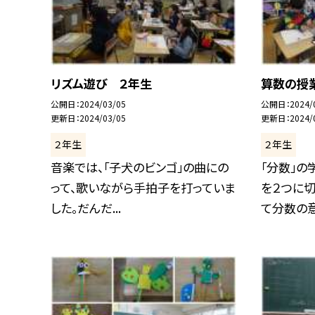
リズム遊び ２年生
算数の授
公開日
2024/03/05
公開日
2024/
更新日
2024/03/05
更新日
2024/
２年生
２年生
音楽では、「子犬のビンゴ」の曲にの
「分数」の
って、歌いながら手拍子を打っていま
を２つに切
した。だんだ...
て分数の意.