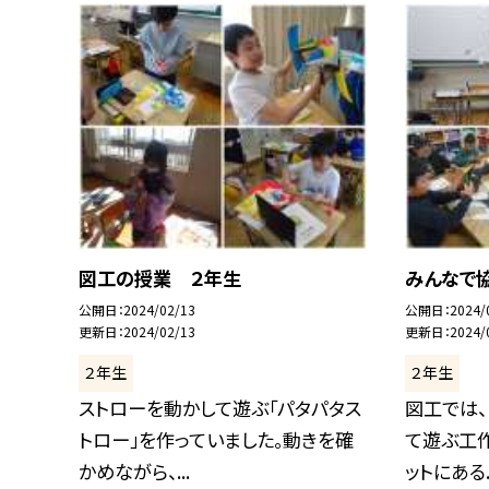
図工の授業 ２年生
みんなで
公開日
2024/02/13
公開日
2024/
更新日
2024/02/13
更新日
2024/
２年生
２年生
ストローを動かして遊ぶ「パタパタス
図工では、
トロー」を作っていました。動きを確
て遊ぶ工作
かめながら、...
ットにある..