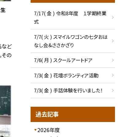
年生
7/17( 金 ) 令和8年度 １学期終業
式
7/7( 火 ) スマイルワゴンの七夕おは
なし会＆ささかざり
品など
。その
7/6( 月 ) スクールアートドア
7/3( 金 ) 花壇ボランティア活動
7/3( 金 ) 手話体験を行いました！
過去記事
2026年度