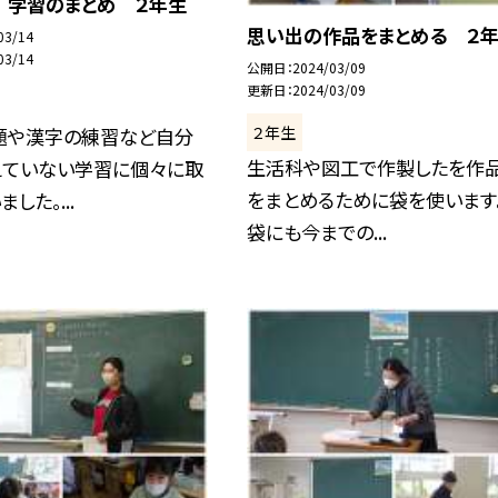
 学習のまとめ ２年生
思い出の作品をまとめる ２
03/14
03/14
公開日
2024/03/09
更新日
2024/03/09
２年生
題や漢字の練習など自分
生活科や図工で作製したを作
えていない学習に個々に取
をまとめるために袋を使います
した。...
袋にも今までの...