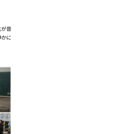
生が音
静かに