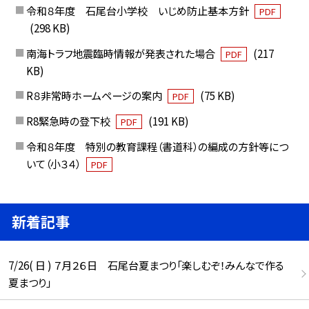
令和８年度 石尾台小学校 いじめ防止基本方針
PDF
(298 KB)
南海トラフ地震臨時情報が発表された場合
(217
PDF
KB)
R８非常時ホームページの案内
(75 KB)
PDF
R8緊急時の登下校
(191 KB)
PDF
令和８年度 特別の教育課程（書道科）の編成の方針等につ
いて（小３４）
PDF
新着記事
7/26( 日 ) ７月２６日 石尾台夏まつり「楽しむぞ！みんなで作る
夏まつり」