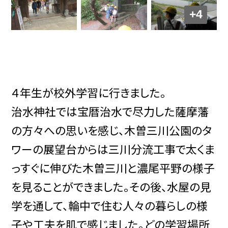
+4
４年生が校外学習に行きました。
治水神社では
宝暦治水で尽力した薩摩藩
の方々への思いを感じ、
木曽三川公園のタ
ワーの展望台からは
三川分流工事で太くま
っすぐに伸びた木曽三川と濃尾平野の様子
を見ることができました。その後、
水屋の見
学を通して、
輪中で住む人々の暮らしの様
子や工夫を肌で感じました。どの学習場所