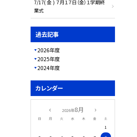
7/17( 金 ) ７月１７日（金）１学期終
業式
過去記事
2026年度
2025年度
2024年度
カレンダー
8月
2026年
日
月
火
水
木
金
土
1