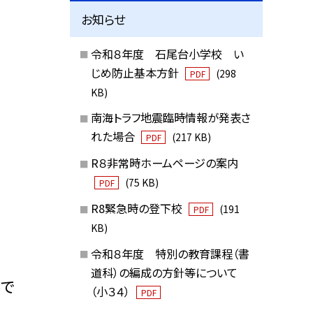
お知らせ
令和８年度 石尾台小学校 い
じめ防止基本方針
(298
PDF
KB)
南海トラフ地震臨時情報が発表さ
れた場合
(217 KB)
PDF
R８非常時ホームページの案内
(75 KB)
PDF
R8緊急時の登下校
(191
PDF
KB)
令和８年度 特別の教育課程（書
道科）の編成の方針等について
たで
（小３４）
PDF