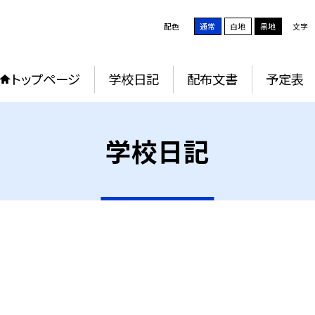
配色
通常
白地
黒地
文字
トップページ
学校日記
配布文書
予定表
学校日記