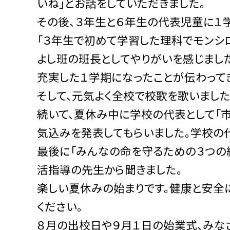
いね」とお話をしていただきました。
その後、３年生と６年生の代表児童に１
「３年生で初めて学習した理科でモンシ
よし班の班長としてやりがいを感じました
充実した１学期になったことが伝わって
そして、元気よく全校で校歌を歌いました
続いて、夏休み中に学校の代表として「
気込みを発表してもらいました。学校の
最後に「みんなの命を守るための３つの
活指導の先生から聞きました。
楽しい夏休みの始まりです。健康と安全
ください。
８月の出校日や９月１日の始業式、みな