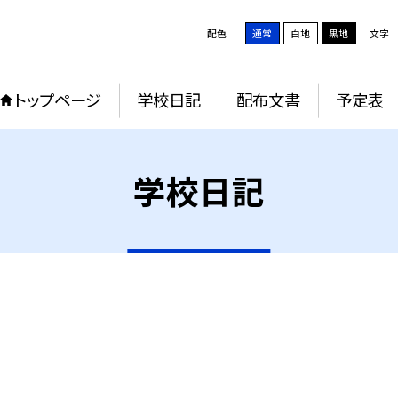
配色
通常
白地
黒地
文字
トップページ
学校日記
配布文書
予定表
学校日記