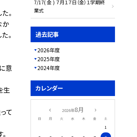
7/17( 金 ) ７月１７日（金）１学期終
業式
た。
なか
た。
過去記事
2026年度
2025年度
に意
2024年度
カレンダー
を生
8月
って
2026年
日
月
火
水
木
金
土
1
す。