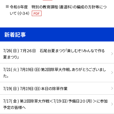
令和８年度 特別の教育課程（書道科）の編成の方針等につ
いて（小３４）
PDF
新着記事
7/26( 日 ) ７月２６日 石尾台夏まつり「楽しむぞ！みんなで作る
夏まつり」
7/21( 火 ) 7月19日（日）第2回除草大作戦、ありがとうございまし
た。
7/19( 日 ) 7月19日（日）本日の除草作業
7/17( 金 ) 第２回除草大作戦＜7/19（日）予備日２０（月）＞に参加
予定の皆様へ