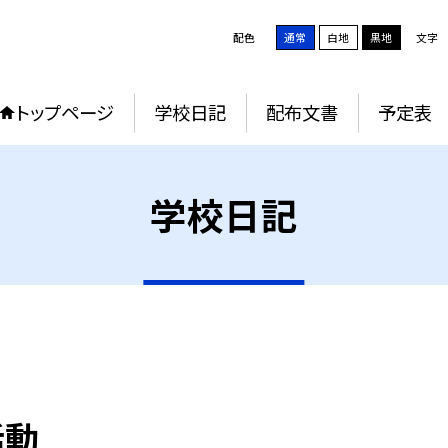
配色
通常
白地
黒地
文字
トップページ
学校日記
配布文書
予定表
学校日記
活動