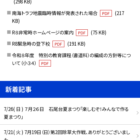
(298 KB)
南海トラフ地震臨時情報が発表された場合
(217
PDF
KB)
R８非常時ホームページの案内
(75 KB)
PDF
R8緊急時の登下校
(191 KB)
PDF
令和８年度 特別の教育課程（書道科）の編成の方針等につ
いて（小３４）
PDF
新着記事
7/26( 日 ) ７月２６日 石尾台夏まつり「楽しむぞ！みんなで作る
夏まつり」
7/21( 火 ) 7月19日（日）第2回除草大作戦、ありがとうございまし
た。