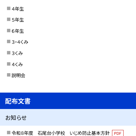
４年生
５年生
６年生
３・４くみ
３くみ
４くみ
説明会
配布文書
お知らせ
令和８年度 石尾台小学校 いじめ防止基本方針
PDF