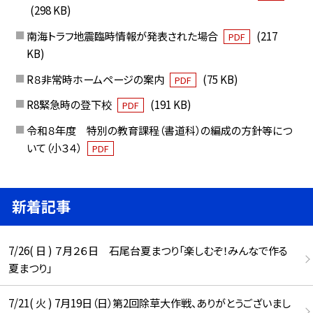
(298 KB)
南海トラフ地震臨時情報が発表された場合
(217
PDF
KB)
R８非常時ホームページの案内
(75 KB)
PDF
R8緊急時の登下校
(191 KB)
PDF
令和８年度 特別の教育課程（書道科）の編成の方針等につ
いて（小３４）
PDF
新着記事
7/26( 日 ) ７月２６日 石尾台夏まつり「楽しむぞ！みんなで作る
夏まつり」
7/21( 火 ) 7月19日（日）第2回除草大作戦、ありがとうございまし