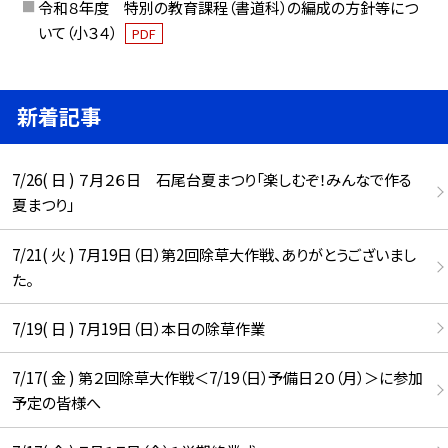
令和８年度 特別の教育課程（書道科）の編成の方針等につ
いて（小３４）
PDF
新着記事
7/26( 日 ) ７月２６日 石尾台夏まつり「楽しむぞ！みんなで作る
夏まつり」
7/21( 火 ) 7月19日（日）第2回除草大作戦、ありがとうございまし
た。
7/19( 日 ) 7月19日（日）本日の除草作業
7/17( 金 ) 第２回除草大作戦＜7/19（日）予備日２０（月）＞に参加
予定の皆様へ