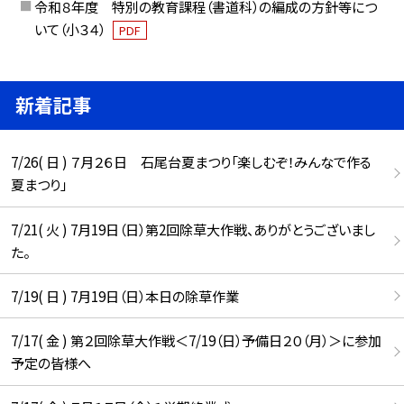
令和８年度 特別の教育課程（書道科）の編成の方針等につ
いて（小３４）
PDF
新着記事
7/26( 日 ) ７月２６日 石尾台夏まつり「楽しむぞ！みんなで作る
夏まつり」
7/21( 火 ) 7月19日（日）第2回除草大作戦、ありがとうございまし
た。
7/19( 日 ) 7月19日（日）本日の除草作業
7/17( 金 ) 第２回除草大作戦＜7/19（日）予備日２０（月）＞に参加
予定の皆様へ