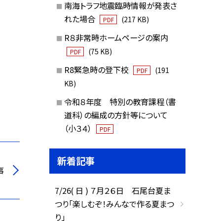
南海トラフ地震臨時情報が発表さ
れた場合
(217 KB)
PDF
R８非常時ホームページの案内
(75 KB)
PDF
R8緊急時の登下校
(191
PDF
KB)
令和８年度 特別の教育課程（書
道科）の編成の方針等について
（小３４）
PDF
新着記事
事
7/26( 日 ) ７月２６日 石尾台夏ま
つり「楽しむぞ！みんなで作る夏まつ
り」