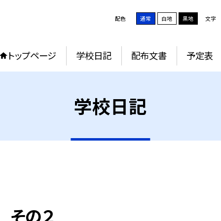
配色
通常
白地
黒地
文字
トップページ
学校日記
配布文書
予定表
学校日記
 その２