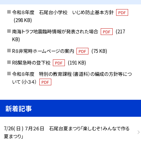
令和８年度 石尾台小学校 いじめ防止基本方針
PDF
(298 KB)
南海トラフ地震臨時情報が発表された場合
(217
PDF
KB)
R８非常時ホームページの案内
(75 KB)
PDF
R8緊急時の登下校
(191 KB)
PDF
令和８年度 特別の教育課程（書道科）の編成の方針等につ
いて（小３４）
PDF
新着記事
7/26( 日 ) ７月２６日 石尾台夏まつり「楽しむぞ！みんなで作る
夏まつり」