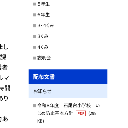
５年生
６年生
３・４くみ
３くみ
まし
４くみ
放課
説明会
護者
配布文書
ルマ
時間
お知らせ
あり
令和８年度 石尾台小学校 い
じめ防止基本方針
(298
PDF
力あ
KB)