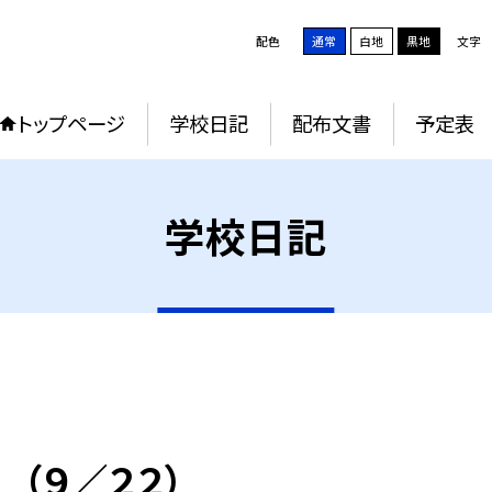
配色
通常
白地
黒地
文字
トップページ
学校日記
配布文書
予定表
学校日記
（９／２２）