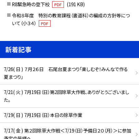
R8緊急時の登下校
(191 KB)
PDF
令和８年度 特別の教育課程（書道科）の編成の方針等につ
いて（小３４）
PDF
新着記事
7/26( 日 ) ７月２６日 石尾台夏まつり「楽しむぞ！みんなで作る
夏まつり」
7/21( 火 ) 7月19日（日）第2回除草大作戦、ありがとうございまし
た。
7/19( 日 ) 7月19日（日）本日の除草作業
7/17( 金 ) 第２回除草大作戦＜7/19（日）予備日２０（月）＞に参加
予定の皆様へ