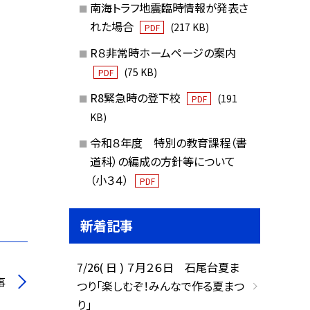
南海トラフ地震臨時情報が発表さ
れた場合
(217 KB)
PDF
R８非常時ホームページの案内
(75 KB)
PDF
R8緊急時の登下校
(191
PDF
KB)
令和８年度 特別の教育課程（書
道科）の編成の方針等について
（小３４）
PDF
新着記事
7/26( 日 ) ７月２６日 石尾台夏ま
事
つり「楽しむぞ！みんなで作る夏まつ
り」