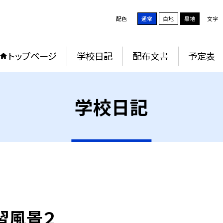
配色
通常
白地
黒地
文字
トップページ
学校日記
配布文書
予定表
学校日記
習風景２