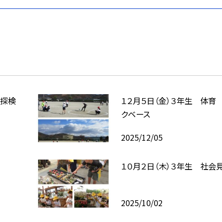
区探検
１２月５日（金）３年生 体育
クベース
2025/12/05
」
１０月２日（木）３年生 社会
2025/10/02