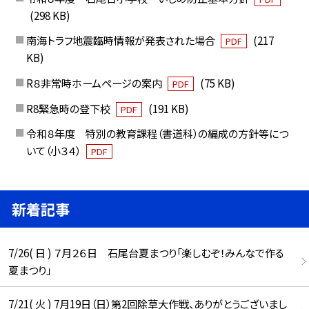
(298 KB)
南海トラフ地震臨時情報が発表された場合
(217
PDF
KB)
R８非常時ホームページの案内
(75 KB)
PDF
R8緊急時の登下校
(191 KB)
PDF
令和８年度 特別の教育課程（書道科）の編成の方針等につ
いて（小３４）
PDF
新着記事
7/26( 日 ) ７月２６日 石尾台夏まつり「楽しむぞ！みんなで作る
夏まつり」
7/21( 火 ) 7月19日（日）第2回除草大作戦、ありがとうございまし