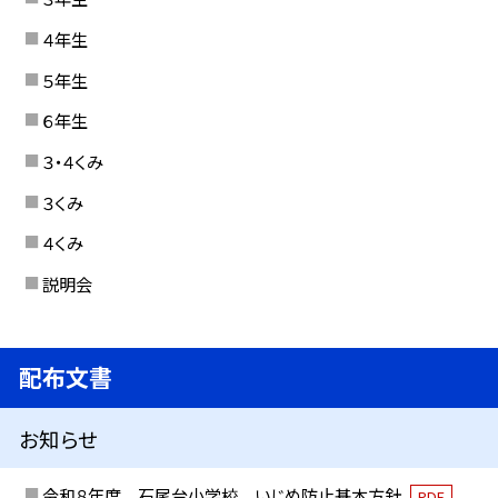
４年生
５年生
６年生
３・４くみ
３くみ
４くみ
説明会
配布文書
お知らせ
令和８年度 石尾台小学校 いじめ防止基本方針
PDF