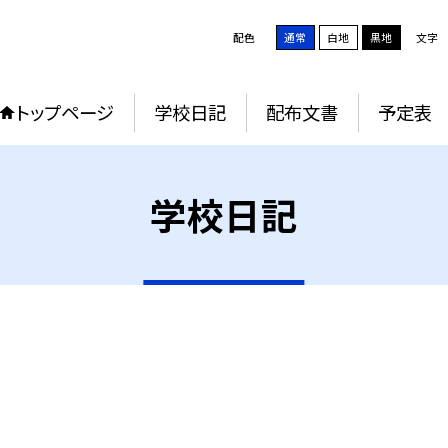
配色
通常
白地
黒地
文字
トップページ
学校日記
配布文書
予定表
学校日記