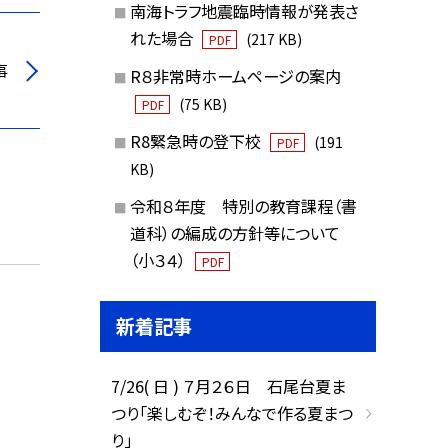
南海トラフ地震臨時情報が発表さ
れた場合
(217 KB)
PDF
事
R８非常時ホームページの案内
(75 KB)
PDF
R8緊急時の登下校
(191
PDF
KB)
令和８年度 特別の教育課程（書
道科）の編成の方針等について
（小３４）
PDF
新着記事
7/26( 日 ) ７月２６日 石尾台夏ま
つり「楽しむぞ！みんなで作る夏まつ
り」