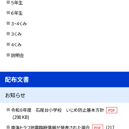
５年生
６年生
３・４くみ
３くみ
４くみ
説明会
配布文書
お知らせ
令和８年度 石尾台小学校 いじめ防止基本方針
PDF
(298 KB)
南海トラフ地震臨時情報が発表された場合
(217
PDF