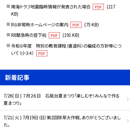
南海トラフ地震臨時情報が発表された場合
(217
PDF
KB)
R８非常時ホームページの案内
(75 KB)
PDF
R8緊急時の登下校
(191 KB)
PDF
令和８年度 特別の教育課程（書道科）の編成の方針等につ
いて（小３４）
PDF
新着記事
7/26( 日 ) ７月２６日 石尾台夏まつり「楽しむぞ！みんなで作る
夏まつり」
7/21( 火 ) 7月19日（日）第2回除草大作戦、ありがとうございまし
た。